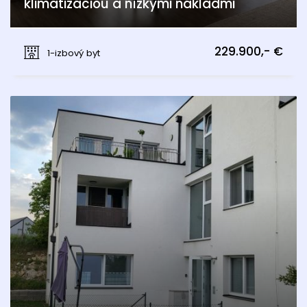
klimatizáciou a nízkymi nákladmi
Pri Vápenickom potoku, Bratislava - Záhorská Bystrica
229.900,- €
1-izbový byt