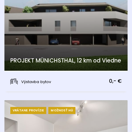
PROJEKT MÜNICHSTHAL, 12 km od Viedne
Münichsthal, Wien 21., Floridsdorf
0,- €
Výstavba bytov
VRÁTANE PROVÍZIE
MOŽNOSŤ HÚ