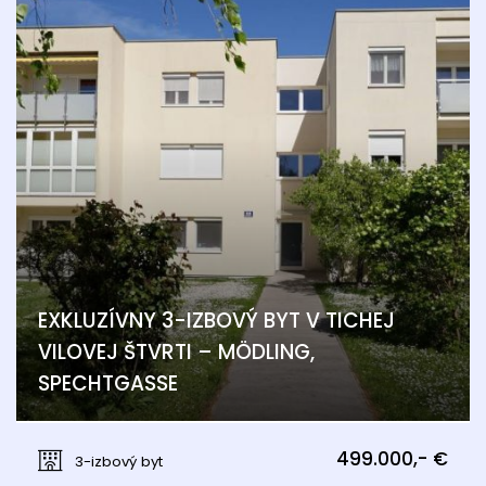
EXKLUZÍVNY 3-IZBOVÝ BYT V TICHEJ
VILOVEJ ŠTVRTI – MÖDLING,
SPECHTGASSE
Spechtgasse, Mödling
499.000,- €
3-izbový byt