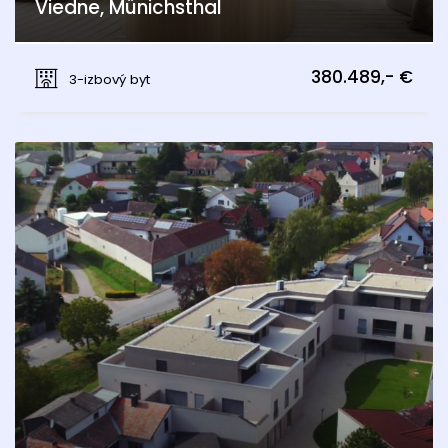
Viedne, Münichsthal
Münichsthal, Wien 21., Floridsdorf
380.489,- €
3-izbový byt