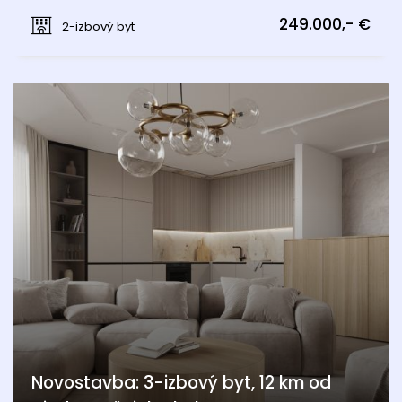
Münichsthal, Wien 21., Floridsdorf
249.000,- €
2-izbový byt
Novostavba: 3-izbový byt, 12 km od