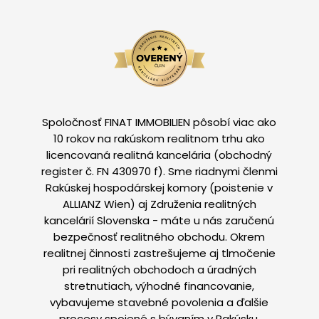
Spoločnosť FINAT IMMOBILIEN pôsobí viac ako
10 rokov na rakúskom realitnom trhu ako
licencovaná realitná kancelária (obchodný
register č. FN 430970 f). Sme riadnymi členmi
Rakúskej hospodárskej komory (poistenie v
ALLIANZ Wien) aj Združenia realitných
kancelárií Slovenska - máte u nás zaručenú
bezpečnosť realitného obchodu. Okrem
realitnej činnosti zastrešujeme aj tlmočenie
pri realitných obchodoch a úradných
stretnutiach, výhodné financovanie,
vybavujeme stavebné povolenia a ďalšie
procesy spojené s bývaním v Rakúsku.