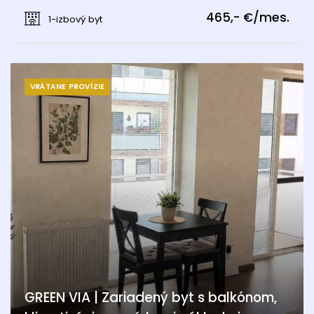
Kittsee
465,- €/mes.
1-izbový byt
VRÁTANE PROVÍZIE
GREEN VIA | Zariadený byt s balkónom,