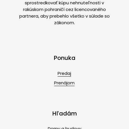
sprostredkovať kúpu nehnuteľnosti v
rakúskom pohraničí cez licencovaného
partnera, aby prebehlo všetko v súlade so
zákonom.
Ponuka
Predaj
Prenájom
Hľadám
Domy a budovy