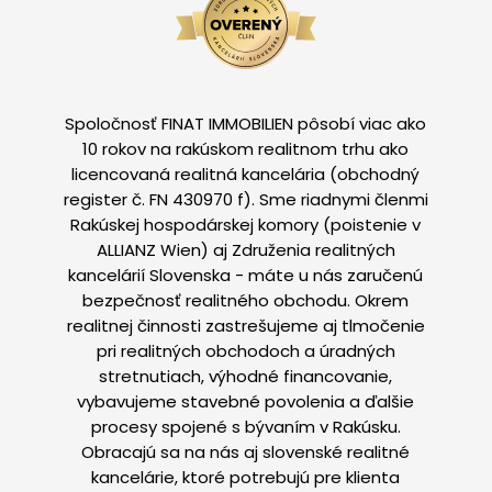
Spoločnosť FINAT IMMOBILIEN pôsobí viac ako
10 rokov na rakúskom realitnom trhu ako
licencovaná realitná kancelária (obchodný
register č. FN 430970 f). Sme riadnymi členmi
Rakúskej hospodárskej komory (poistenie v
ALLIANZ Wien) aj Združenia realitných
kancelárií Slovenska - máte u nás zaručenú
bezpečnosť realitného obchodu. Okrem
realitnej činnosti zastrešujeme aj tlmočenie
pri realitných obchodoch a úradných
stretnutiach, výhodné financovanie,
vybavujeme stavebné povolenia a ďalšie
procesy spojené s bývaním v Rakúsku.
Obracajú sa na nás aj slovenské realitné
kancelárie, ktoré potrebujú pre klienta