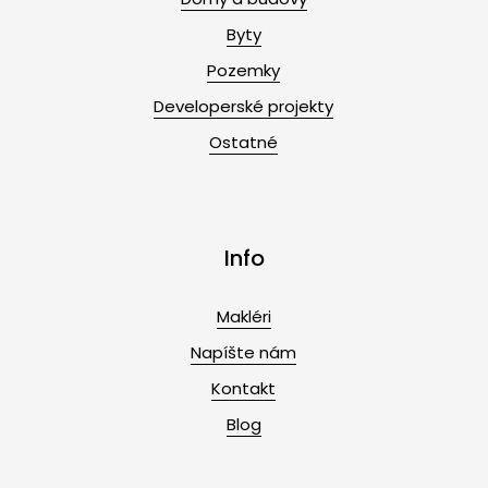
Byty
Pozemky
Developerské projekty
Ostatné
Info
Makléri
Napíšte nám
Kontakt
Blog