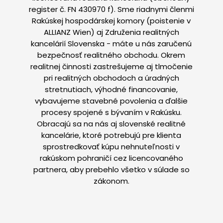
register č. FN 430970 f). Sme riadnymi členmi
Rakúskej hospodárskej komory (poistenie v
ALLIANZ Wien) aj Združenia realitných
kancelárií Slovenska - máte u nás zaručenú
bezpečnosť realitného obchodu. Okrem
realitnej činnosti zastrešujeme aj tlmočenie
pri realitných obchodoch a úradných
stretnutiach, výhodné financovanie,
vybavujeme stavebné povolenia a ďalšie
procesy spojené s bývaním v Rakúsku.
Obracajú sa na nás aj slovenské realitné
kancelárie, ktoré potrebujú pre klienta
sprostredkovať kúpu nehnuteľnosti v
rakúskom pohraničí cez licencovaného
partnera, aby prebehlo všetko v súlade so
zákonom.