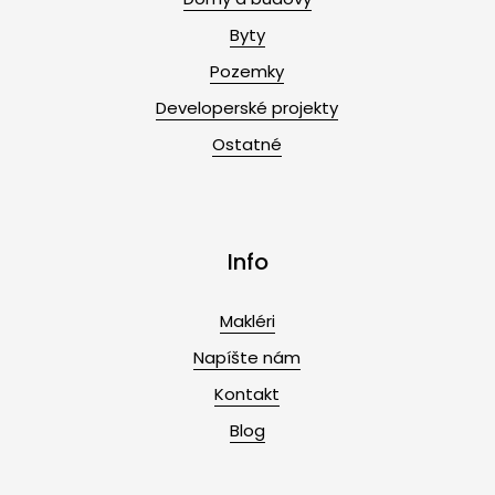
Byty
Pozemky
Developerské projekty
Ostatné
Info
Makléri
Napíšte nám
Kontakt
Blog