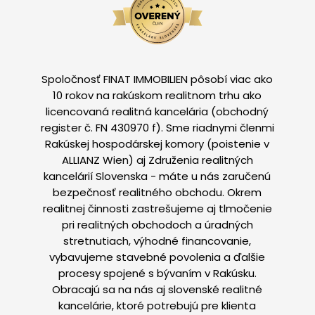
Spoločnosť FINAT IMMOBILIEN pôsobí viac ako
10 rokov na rakúskom realitnom trhu ako
licencovaná realitná kancelária (obchodný
register č. FN 430970 f). Sme riadnymi členmi
Rakúskej hospodárskej komory (poistenie v
ALLIANZ Wien) aj Združenia realitných
kancelárií Slovenska - máte u nás zaručenú
bezpečnosť realitného obchodu. Okrem
realitnej činnosti zastrešujeme aj tlmočenie
pri realitných obchodoch a úradných
stretnutiach, výhodné financovanie,
vybavujeme stavebné povolenia a ďalšie
procesy spojené s bývaním v Rakúsku.
Obracajú sa na nás aj slovenské realitné
kancelárie, ktoré potrebujú pre klienta