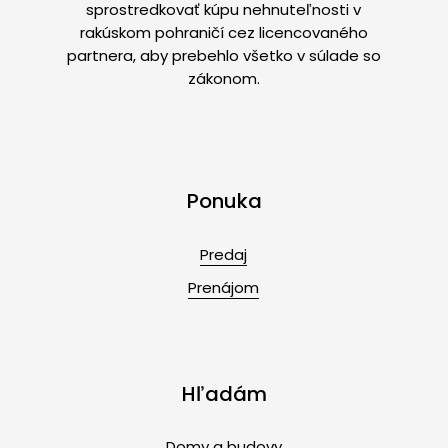
sprostredkovať kúpu nehnuteľnosti v
rakúskom pohraničí cez licencovaného
partnera, aby prebehlo všetko v súlade so
zákonom.
Ponuka
Predaj
Prenájom
Hľadám
Domy a budovy