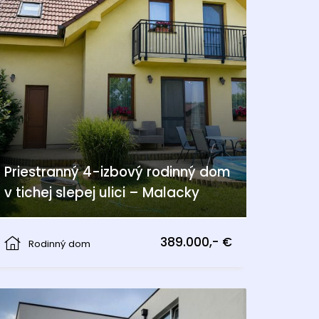
Priestranný 4-izbový rodinný dom
v tichej slepej ulici – Malacky
Malacky
389.000,- €
Rodinný dom