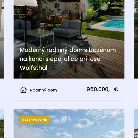
Moderný rodinný dom s bazénom
na konci slepej ulice pri lese
Wolfsthal
Wolfsthal
950.000,- €
Rodinný dom
REZERVOVANÉ