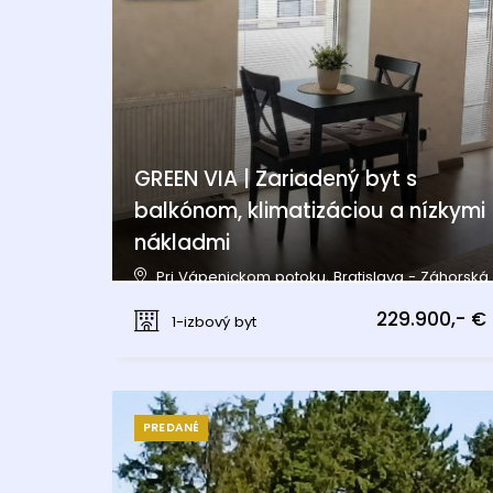
GREEN VIA | Zariadený byt s
balkónom, klimatizáciou a nízkymi
nákladmi
Pri Vápenickom potoku, Bratislava - Záhorská
Bystrica
229.900,- €
1-izbový byt
PREDANÉ