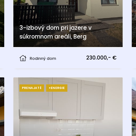
3-izbový dom pri jazere v
súkromnom areáli, Berg
Berg
230.000,- €
Rodinný dom
PRENAJATÉ
+ENERGIE