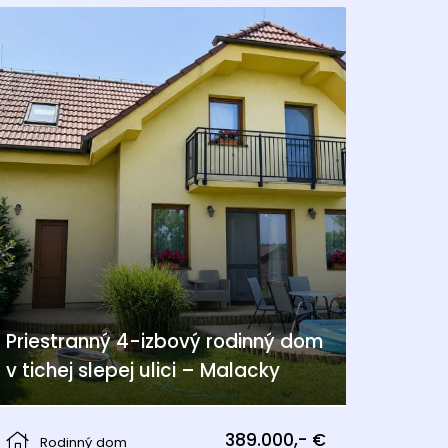
Priestranný 4-izbový rodinný dom
v tichej slepej ulici – Malacky
Malacky
389.000,- €
Rodinný dom