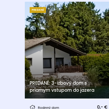
PREDANÉ
PREDANÉ: 3-izbový dom s
priamym vstupom do jazera
Berg
0,- €
Rodinný dom