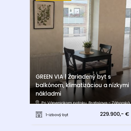
GREEN VIA | Zariadený byt s
balkónom, klimatizáciou a nízkymi
nákladmi
Pri Vápenickom potoku, Bratislava - Záhorská
Bystrica
229.900,- €
1-izbový byt