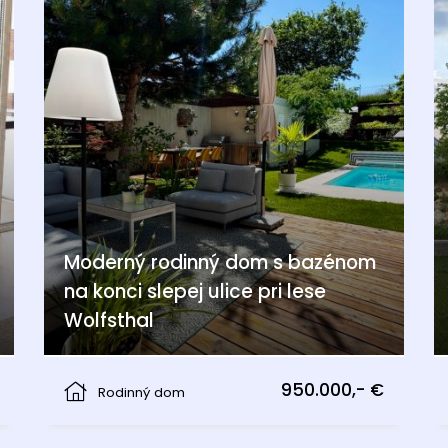
Moderný rodinný dom s bazénom
na konci slepej ulice pri lese
Wolfsthal
Wolfsthal
950.000,- €
Rodinný dom