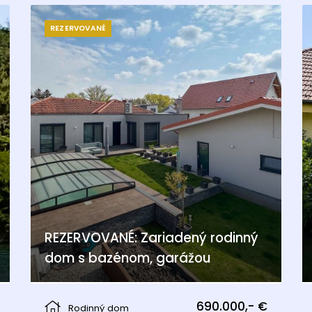
REZERVOVANÉ
REZERVOVANÉ: Zariadený rodinný
dom s bazénom, garážou
Pama
690.000,- €
Rodinný dom