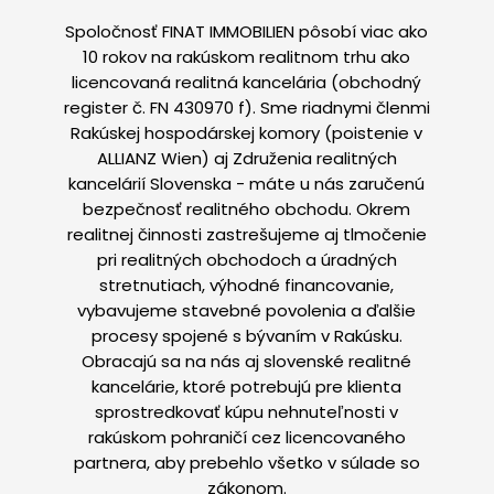
Spoločnosť FINAT IMMOBILIEN pôsobí viac ako
10 rokov na rakúskom realitnom trhu ako
licencovaná realitná kancelária (obchodný
register č. FN 430970 f). Sme riadnymi členmi
Rakúskej hospodárskej komory (poistenie v
ALLIANZ Wien) aj Združenia realitných
kancelárií Slovenska - máte u nás zaručenú
bezpečnosť realitného obchodu. Okrem
realitnej činnosti zastrešujeme aj tlmočenie
pri realitných obchodoch a úradných
stretnutiach, výhodné financovanie,
vybavujeme stavebné povolenia a ďalšie
procesy spojené s bývaním v Rakúsku.
Obracajú sa na nás aj slovenské realitné
kancelárie, ktoré potrebujú pre klienta
sprostredkovať kúpu nehnuteľnosti v
rakúskom pohraničí cez licencovaného
partnera, aby prebehlo všetko v súlade so
zákonom.