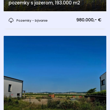
pozemky s jazerom, 193.000 m2
Hédervár
980.000,- €
Pozemky - bývanie