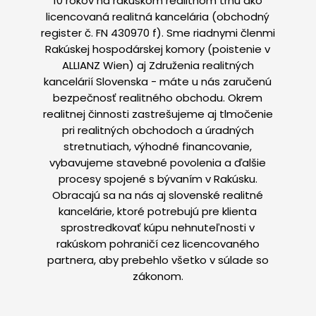
10 rokov na rakúskom realitnom trhu ako
licencovaná realitná kancelária (obchodný
register č. FN 430970 f). Sme riadnymi členmi
Rakúskej hospodárskej komory (poistenie v
ALLIANZ Wien) aj Združenia realitných
kancelárií Slovenska - máte u nás zaručenú
bezpečnosť realitného obchodu. Okrem
realitnej činnosti zastrešujeme aj tlmočenie
pri realitných obchodoch a úradných
stretnutiach, výhodné financovanie,
vybavujeme stavebné povolenia a ďalšie
procesy spojené s bývaním v Rakúsku.
Obracajú sa na nás aj slovenské realitné
kancelárie, ktoré potrebujú pre klienta
sprostredkovať kúpu nehnuteľnosti v
rakúskom pohraničí cez licencovaného
partnera, aby prebehlo všetko v súlade so
zákonom.