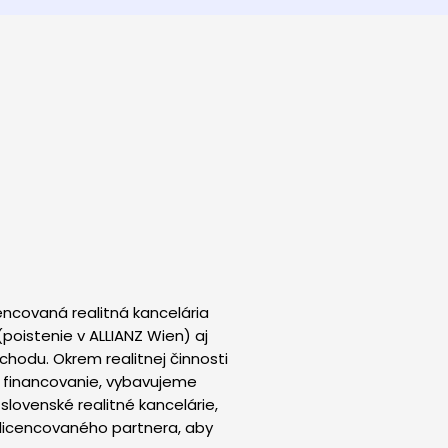
encovaná realitná kancelária
poistenie v ALLIANZ Wien) aj
hodu. Okrem realitnej činnosti
é financovanie, vybavujeme
lovenské realitné kancelárie,
 licencovaného partnera, aby