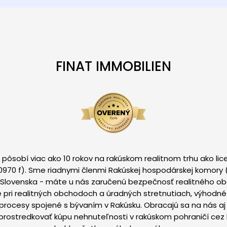
FINAT IMMOBILIEN
 pôsobí viac ako 10 rokov na rakúskom realitnom trhu ako lic
0970 f). Sme riadnymi členmi Rakúskej hospodárskej komory (
ií Slovenska - máte u nás zaručenú bezpečnosť realitného obc
 pri realitných obchodoch a úradných stretnutiach, výhodn
procesy spojené s bývaním v Rakúsku. Obracajú sa na nás aj s
 sprostredkovať kúpu nehnuteľnosti v rakúskom pohraničí cez