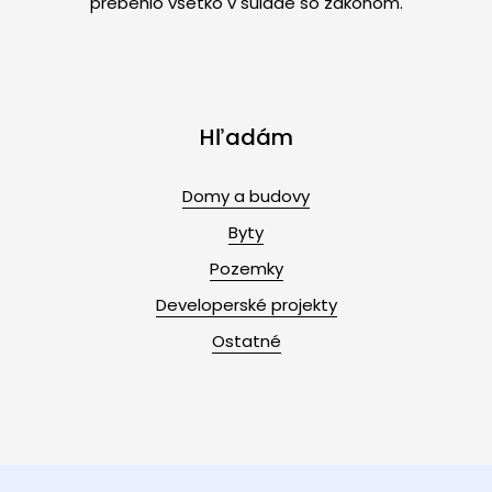
prebehlo všetko v súlade so zákonom.
Hľadám
Domy a budovy
Byty
Pozemky
Developerské projekty
Ostatné