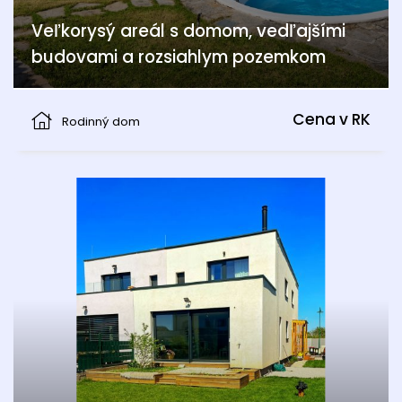
Veľkorysý areál s domom, vedľajšími
budovami a rozsiahlym pozemkom
Alland
Cena v RK
Rodinný dom