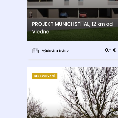
PROJEKT MÜNICHSTHAL, 12 km od
Viedne
Münichsthal, Wien 21., Floridsdorf
0,- €
Výstavba bytov
REZERVOVANÉ