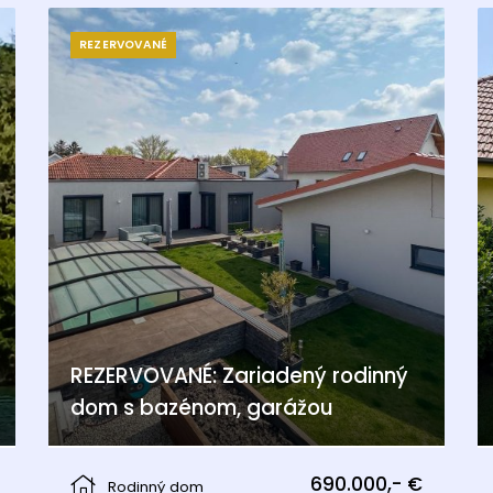
REZERVOVANÉ
REZERVOVANÉ: Zariadený rodinný
dom s bazénom, garážou
Pama
690.000,- €
Rodinný dom