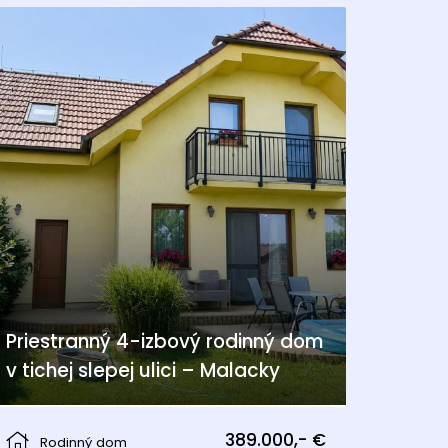
Priestranný 4-izbový rodinný dom
v tichej slepej ulici – Malacky
Malacky
389.000,- €
Rodinný dom