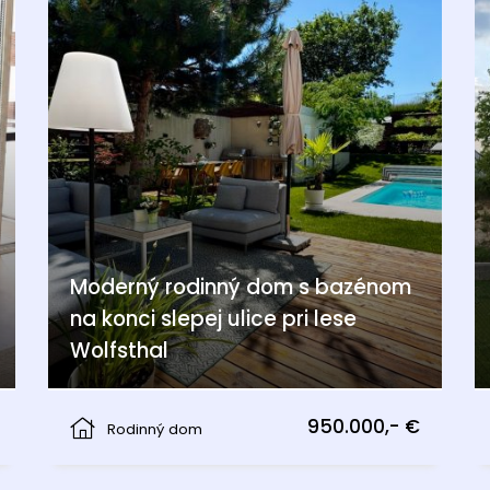
Moderný rodinný dom s bazénom
na konci slepej ulice pri lese
Wolfsthal
Wolfsthal
950.000,- €
Rodinný dom