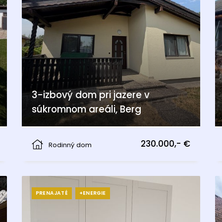
3-izbový dom pri jazere v
súkromnom areáli, Berg
Berg
230.000,- €
Rodinný dom
PRENAJATÉ
+ENERGIE