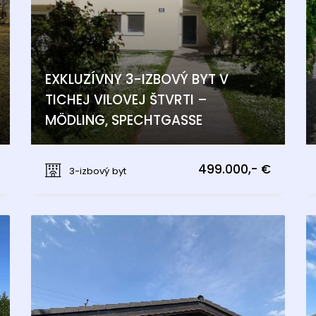
EXKLUZÍVNY 3-IZBOVÝ BYT V
TICHEJ VILOVEJ ŠTVRTI –
MÖDLING, SPECHTGASSE
Spechtgasse, Mödling
499.000,- €
3-izbový byt