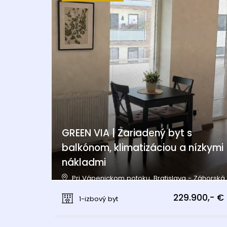
GREEN VIA | Zariadený byt s
balkónom, klimatizáciou a nízkymi
nákladmi
Pri Vápenickom potoku, Bratislava - Záhorská
Bystrica
229.900,- €
1-izbový byt