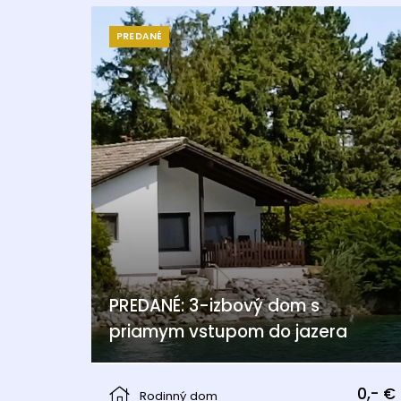
PREDANÉ
PREDANÉ: 3-izbový dom s
priamym vstupom do jazera
Berg
0,- €
Rodinný dom