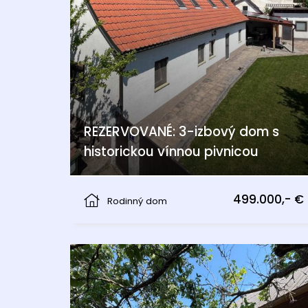
REZERVOVANÉ: 3-izbový dom s
historickou vínnou pivnicou
Am Bühel, Berg
499.000,- €
Rodinný dom