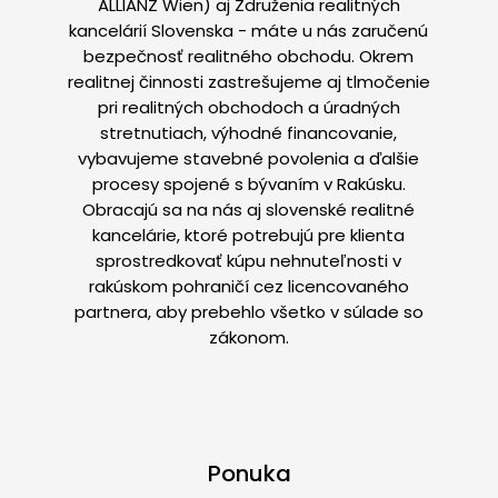
ALLIANZ Wien) aj Združenia realitných
kancelárií Slovenska - máte u nás zaručenú
bezpečnosť realitného obchodu. Okrem
realitnej činnosti zastrešujeme aj tlmočenie
pri realitných obchodoch a úradných
stretnutiach, výhodné financovanie,
vybavujeme stavebné povolenia a ďalšie
procesy spojené s bývaním v Rakúsku.
Obracajú sa na nás aj slovenské realitné
kancelárie, ktoré potrebujú pre klienta
sprostredkovať kúpu nehnuteľnosti v
rakúskom pohraničí cez licencovaného
partnera, aby prebehlo všetko v súlade so
zákonom.
Ponuka