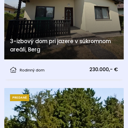
3-izbový dom pri jazere v súkromnom
areáli, Berg
Berg
230.000,- €
Rodinný dom
PREDANÉ