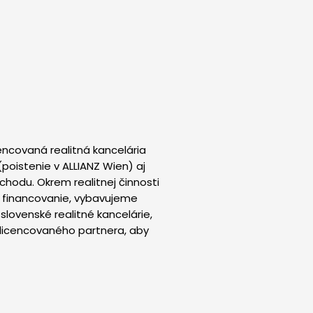
encovaná realitná kancelária
poistenie v ALLIANZ Wien) aj
hodu. Okrem realitnej činnosti
é financovanie, vybavujeme
lovenské realitné kancelárie,
 licencovaného partnera, aby