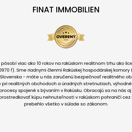
FINAT IMMOBILIEN
 pôsobí viac ako 10 rokov na rakúskom realitnom trhu ako lic
0970 f). Sme riadnymi členmi Rakúskej hospodárskej komory (
ií Slovenska - máte u nás zaručenú bezpečnosť realitného obc
 pri realitných obchodoch a úradných stretnutiach, výhodn
procesy spojené s bývaním v Rakúsku. Obracajú sa na nás aj s
 sprostredkovať kúpu nehnuteľnosti v rakúskom pohraničí cez
prebehlo všetko v súlade so zákonom.