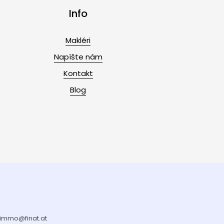
Info
Makléri
Napíšte nám
Kontakt
Blog
: immo@finat.at