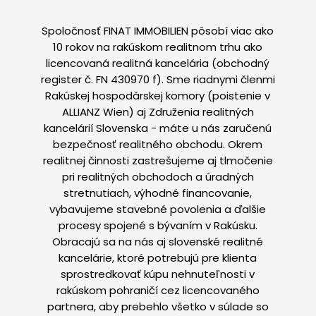
Spoločnosť FINAT IMMOBILIEN pôsobí viac ako
10 rokov na rakúskom realitnom trhu ako
licencovaná realitná kancelária (obchodný
register č. FN 430970 f). Sme riadnymi členmi
Rakúskej hospodárskej komory (poistenie v
ALLIANZ Wien) aj Združenia realitných
kancelárií Slovenska - máte u nás zaručenú
bezpečnosť realitného obchodu. Okrem
realitnej činnosti zastrešujeme aj tlmočenie
pri realitných obchodoch a úradných
stretnutiach, výhodné financovanie,
vybavujeme stavebné povolenia a ďalšie
procesy spojené s bývaním v Rakúsku.
Obracajú sa na nás aj slovenské realitné
kancelárie, ktoré potrebujú pre klienta
sprostredkovať kúpu nehnuteľnosti v
rakúskom pohraničí cez licencovaného
partnera, aby prebehlo všetko v súlade so