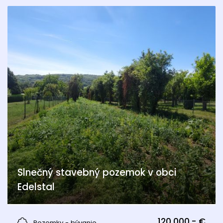
Slnečný stavebný pozemok v obci
Edelstal
Edelstal
120.000,- €
Pozemky - bývanie